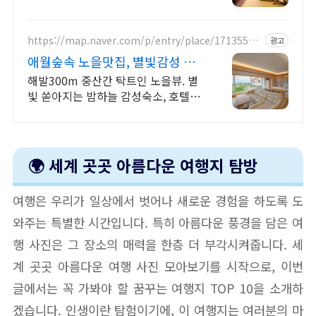
의 휴식 하늘보며 노천 자쿠지스파, 프
리미엄 인테리어, 노래방, 대형스크린,
넓은잔디정원
https://map.naver.com/p/entry/place/17135504
광고
48
애월숲속 노을맛집, 별빛감성 아
기용품 완벽구비, 대가족
해발300m 중산간 탁트인 노을뷰. 별
빛 쏟아지는 밤하늘 감성숙소, 호텔급
청결도 최대 14인 복층 독채, 5개의 침
대와 넓은 다이닝룸으로 프라이빗한
대가족 여행
🌍 세계 곳곳 아름다운 여행지 탐방
여행은 우리가 일상에서 벗어나 새로운 경험을 하도록 도
와주는 특별한 시간입니다. 특히 아름다운 풍경을 담은 여
행 사진은 그 장소의 매력을 한층 더 부각시켜줍니다. 세
계 곳곳 아름다운 여행 사진 모아보기를 시작으로, 이번
글에서는 꼭 가봐야 할 꿈꾸는 여행지 TOP 10을 소개하
겠습니다. 인생이란 탐험이기에, 이 여행지는 여러분의 마