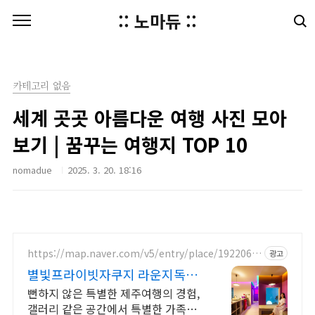
본문 바로가기
:: 노마듀 ::
카테고리 없음
세계 곳곳 아름다운 여행 사진 모아
보기 | 꿈꾸는 여행지 TOP 10
nomadue
2025. 3. 20. 18:16
https://map.naver.com/v5/entry/place/1922063
광고
498
별빛프라이빗자쿠지 라운지독채
사진보다 더좋아요. 찐 리뷰
뻔하지 않은 특별한 제주여행의 경험,
갤러리 같은 공간에서 특별한 가족과